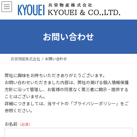
コ
ナ
ン
ビ
テ
ゲ
ン
ー
ツ
シ
へ
ョ
お問い合わせ
ス
ン
キ
に
ッ
移
プ
動
共栄物産株式会社
お問い合わせ
弊社に興味をお持ちいただきありがとうございます。
お問い合わせいただきました内容は、弊社の掲げる個人情報保護
方針に沿って管理し、お客様の同意なく第三者に開示・提供する
ことはございません。
詳細につきましては、当サイトの「プライバシーポリシー」をご
参照ください。
お名前
（必須）